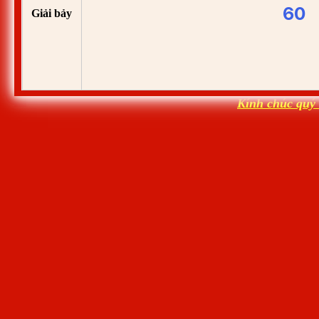
60
Giải bảy
Kính chúc quý 