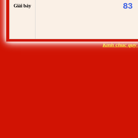
8
Giải bảy
Kính chúc quý 