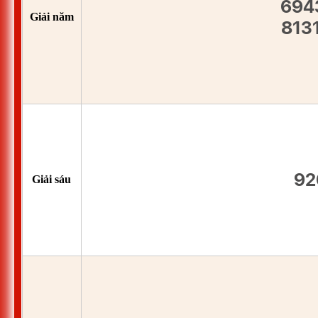
69
Giải năm
81
9
Giải sáu