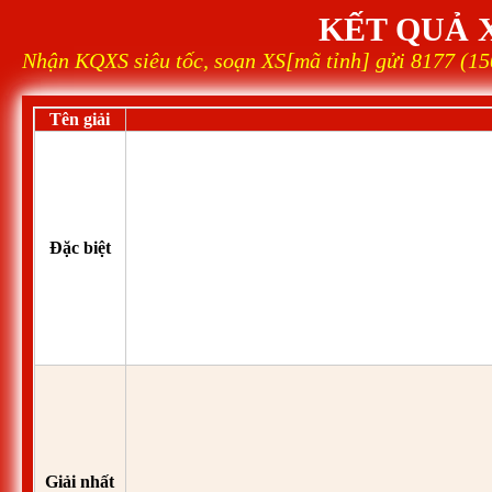
KẾT QUẢ 
Nhận KQXS siêu tốc, soạn XS[mã tỉnh] gửi 8177 (15
Tên giải
Đặc biệt
Giải nhất