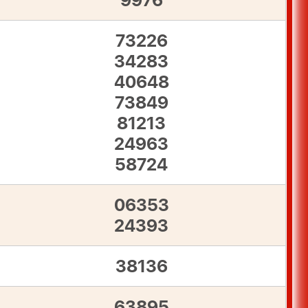
9976
73226
34283
40648
73849
81213
24963
58724
06353
24393
38136
63895