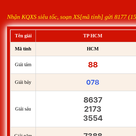
Nhận KQXS siêu tốc, soạn XS[mã tỉnh] gửi 8177 (1
Tên giải
TP HCM
Mã tỉnh
HCM
88
Giải tám
078
Giải bảy
8637
2173
Giải sáu
3554
Giải năm