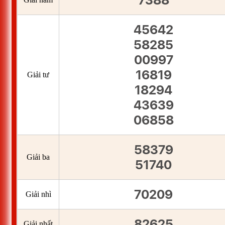
7388
45642
58285
00997
16819
Giải tư
18294
43639
06858
58379
Giải ba
51740
70209
Giải nhì
82625
Giải nhất