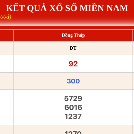
KẾT QUẢ XỔ SỐ MIỀN NAM
500đ)
Đồng Tháp
DT
92
300
5729
6016
1237