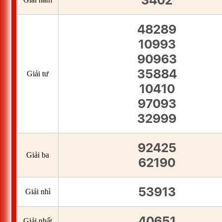
3402
48289
10993
90963
35884
Giải tư
10410
97093
32999
92425
Giải ba
62190
53913
Giải nhì
40651
Giải nhất