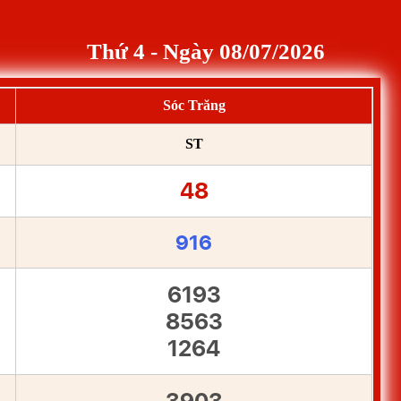
Thứ 4 - Ngày 08/07/2026
Sóc Trăng
ST
48
916
6193
8563
1264