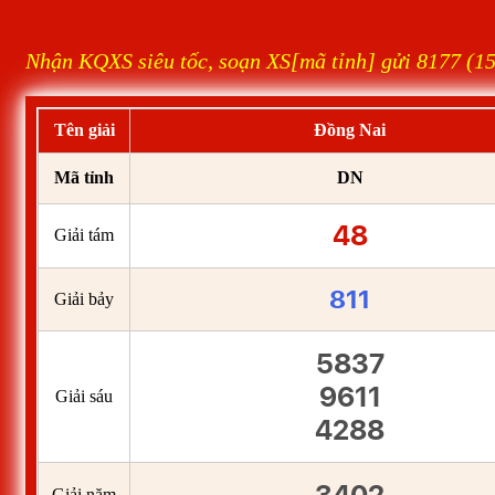
Nhận KQXS siêu tốc, soạn XS[mã tỉnh] gửi 8177 (1
Tên giải
Đồng Nai
Mã tỉnh
DN
48
Giải tám
811
Giải bảy
5837
9611
Giải sáu
4288
Giải năm