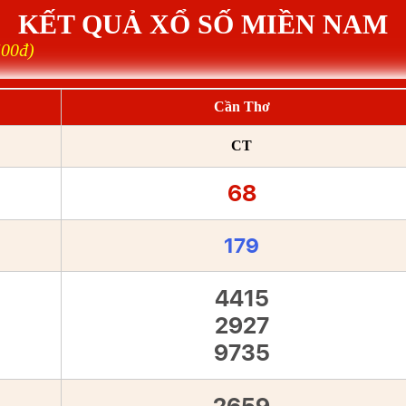
KẾT QUẢ XỔ SỐ MIỀN NAM
500đ)
Cần Thơ
CT
68
179
4415
2927
9735