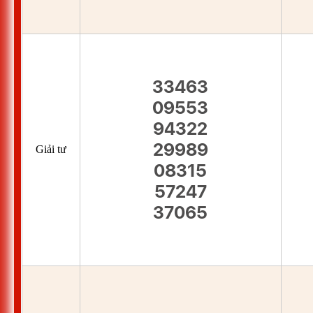
33463
09553
94322
29989
Giải tư
08315
57247
37065