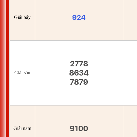
924
Giải bảy
2778
8634
Giải sáu
7879
9100
Giải năm