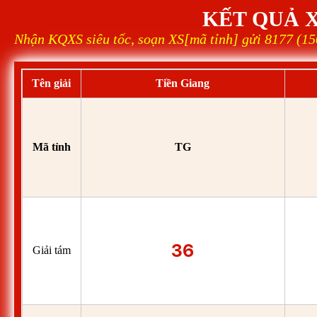
KẾT QUẢ 
Nhận KQXS siêu tốc, soạn XS[mã tỉnh] gửi 8177 (15
Tên giải
Tiền Giang
Mã tỉnh
TG
36
Giải tám