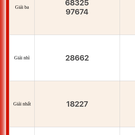
68325
Giải ba
97674
28662
Giải nhì
18227
Giải nhất