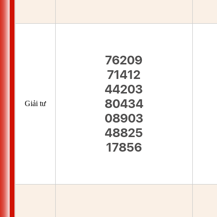
76209
71412
44203
80434
Giải tư
08903
48825
17856