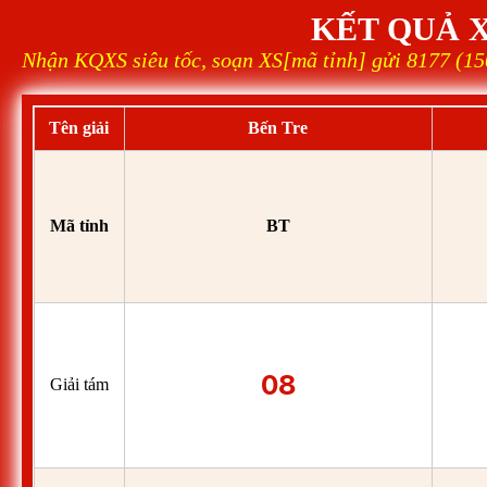
KẾT QUẢ 
Nhận KQXS siêu tốc, soạn XS[mã tỉnh] gửi 8177 (15
Tên giải
Bến Tre
Mã tỉnh
BT
08
Giải tám