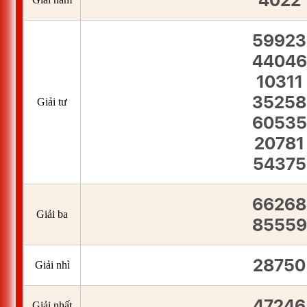
4022
59923
44046
10311
35258
Giải tư
60535
20781
54375
66268
Giải ba
85559
28750
Giải nhì
47246
Giải nhất