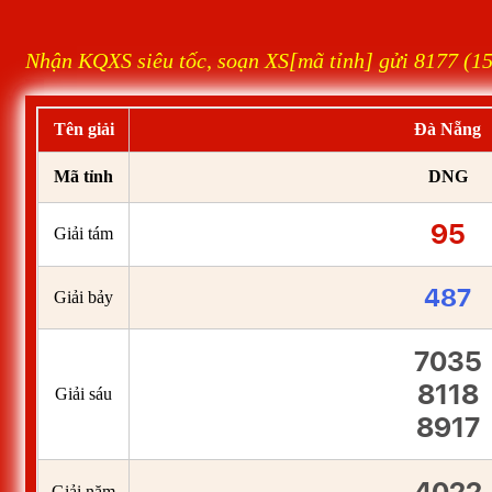
Nhận KQXS siêu tốc, soạn XS[mã tỉnh] gửi 8177 (1
Tên giải
Đà Nẵng
Mã tỉnh
DNG
95
Giải tám
487
Giải bảy
7035
8118
Giải sáu
8917
Giải năm