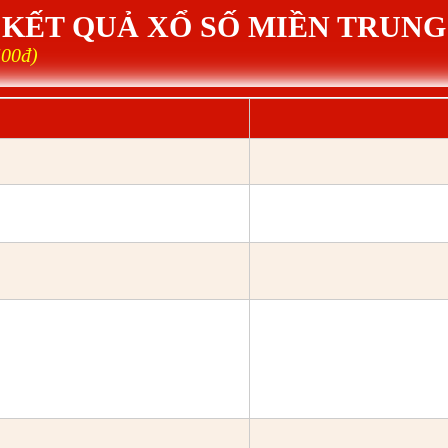
KẾT QUẢ XỔ SỐ MIỀN TRUNG
500đ)