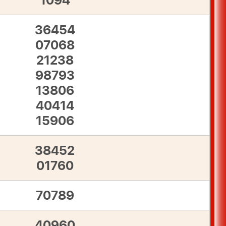
1094
36454
07068
21238
98793
13806
40414
15906
38452
01760
70789
40960