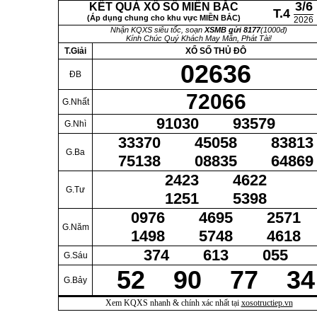
3/6
KẾT QUẢ XỔ SỐ MIỀN BẮC
T.4
(Áp dụng chung cho khu vực MIỀN BẮC)
2026
Nhận KQXS siêu tốc, soạn
XSMB gửi 8177
(1000đ)
Kính Chúc Quý Khách May Mắn, Phát Tài!
T.Giải
XỔ SỐ THỦ ĐÔ
02636
ĐB
72066
G.Nhất
91030 93579
G.Nhì
33370 45058 83813
G.Ba
75138 08835 64869
2423 4622
G.Tư
1251 5398
0976 4695 2571
G.Năm
1498 5748 4618
374 613 055
G.Sáu
52 90 77 34
G.Bảy
Xem KQXS nhanh & chính xác nhất tại
xosotructiep.vn