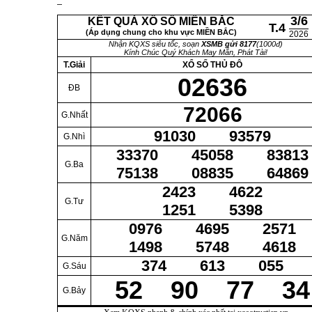
3/6
KẾT QUẢ XỔ SỐ MIỀN BẮC
T.4
(Áp dụng chung cho khu vực MIỀN BẮC)
2026
Nhận KQXS siêu tốc, soạn
XSMB gửi 8177
(1000đ)
Kính Chúc Quý Khách May Mắn, Phát Tài!
T.Giải
XỔ SỐ THỦ ĐÔ
02636
ĐB
72066
G.Nhất
91030 93579
G.Nhì
33370 45058 83813
G.Ba
75138 08835 64869
2423 4622
G.Tư
1251 5398
0976 4695 2571
G.Năm
1498 5748 4618
374 613 055
G.Sáu
52 90 77 34
G.Bảy