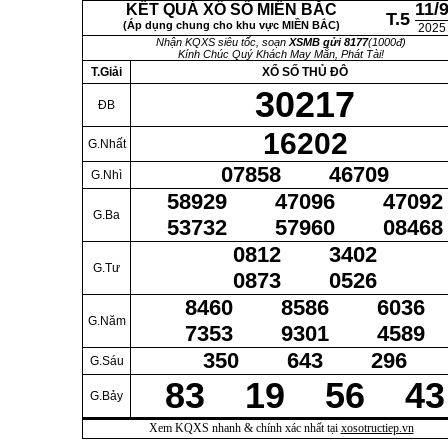
11/
KẾT QUẢ XỔ SỐ MIỀN BẮC
T.5
(Áp dụng chung cho khu vực MIỀN BẮC)
2025
Nhận KQXS siêu tốc, soạn
XSMB gửi 8177
(1000đ)
Kính Chúc Quý Khách May Mắn, Phát Tài!
T.Giải
XỔ SỐ THỦ ĐÔ
30217
ĐB
16202
G.Nhất
07858 46709
G.Nhì
58929 47096 47092
G.Ba
53732 57960 08468
0812 3402
G.Tư
0873 0526
8460 8586 6036
G.Năm
7353 9301 4589
350 643 296
G.Sáu
83 19 56 43
G.Bảy
Xem KQXS nhanh & chính xác nhất tại
xosotructiep.vn