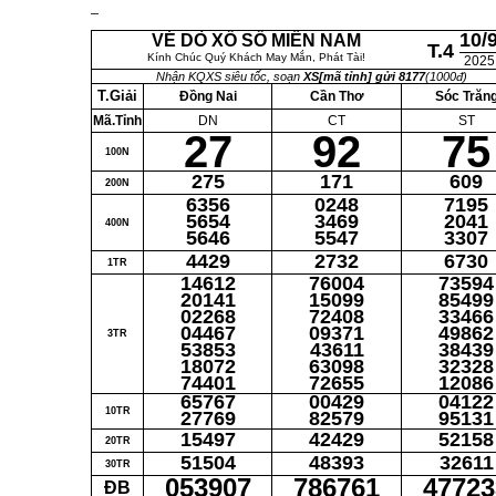
10/
VÉ DÒ XỔ SỐ MIỀN NAM
T.4
Kính Chúc Quý Khách May Mắn, Phát Tài!
2025
Nhận KQXS siêu tốc, soạn
XS[mã tỉnh] gửi 8177
(1000đ)
T.Giải
Đồng Nai
Cần Thơ
Sóc Trăn
Mã.Tỉnh
DN
CT
ST
27
92
75
100N
275
171
609
200N
6356
0248
7195
5654
3469
2041
400N
5646
5547
3307
4429
2732
6730
1TR
14612
76004
73594
20141
15099
85499
02268
72408
33466
04467
09371
49862
3TR
53853
43611
38439
18072
63098
32328
74401
72655
12086
65767
00429
04122
10TR
27769
82579
95131
15497
42429
52158
20TR
51504
48393
32611
30TR
053907
786761
47723
ĐB