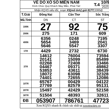
10/
VÉ DÒ XỔ SỐ MIỀN NAM
T.4
Kính Chúc Quý Khách May Mắn, Phát Tài!
2025
Nhận KQXS siêu tốc, soạn
XS[mã tỉnh] gửi 8177
(1000đ)
T.Giải
Đồng Nai
Cần Thơ
Sóc Trăn
Mã.Tỉnh
DN
CT
ST
27
92
75
100N
275
171
609
200N
6356
0248
7195
5654
3469
2041
400N
5646
5547
3307
4429
2732
6730
1TR
14612
76004
73594
20141
15099
85499
02268
72408
33466
04467
09371
49862
3TR
53853
43611
38439
18072
63098
32328
74401
72655
12086
65767
00429
04122
10TR
27769
82579
95131
15497
42429
52158
20TR
51504
48393
32611
30TR
053907
786761
47723
ĐB
Xem KQXS nhanh & chính xác nhất tại
xosotructiep.vn