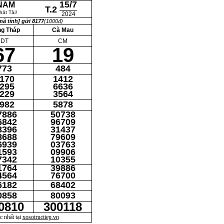
15/7
 NAM
T.2
át Tài!
2024
ã tỉnh] gửi 8177
(1000đ)
g Tháp
Cà Mau
DT
CM
67
19
773
484
170
1412
295
6636
229
3564
982
5878
7886
50738
6842
96709
8396
31437
8688
79609
6939
03763
1593
09906
7342
10355
1764
39886
4564
76700
6182
68402
0858
80093
0810
300118
 nhất tại
xosotructiep.vn