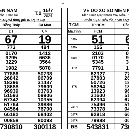
15/7
IỀN NAM
VÉ DÒ XỔ SỐ MIỀN
T.2
ắn, Phát Tài!
Kính Chúc Quý Khách May Mắn, Ph
2024
ạn
XS[mã tỉnh] gửi 8177
(1000đ)
Nhận KQXS siêu tốc, soạn
XS[m
T.Giải
Đồng Tháp
Cà Mau
TP HCM
Đồn
DT
CM
Mã.Tỉnh
HCM
67
19
51
100N
773
484
155
200N
0170
1412
2103
0
9295
6636
0170
9
400N
3229
3564
5345
3
1982
5878
7791
1
1TR
77886
50738
62327
7
26842
96709
27803
2
18396
31437
50726
1
18688
79609
58264
1
3TR
96939
03763
13923
9
51593
09906
31600
5
67342
10355
62394
6
51764
39886
75496
5
10TR
04564
76700
73378
0
66182
68402
92818
6
20TR
00858
80093
79988
0
30TR
730810
300118
543831
73
ĐB