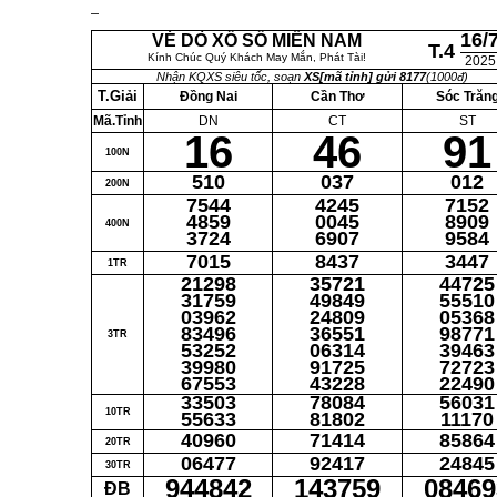
16/
VÉ DÒ XỔ SỐ MIỀN NAM
T.4
Kính Chúc Quý Khách May Mắn, Phát Tài!
2025
Nhận KQXS siêu tốc, soạn
XS[mã tỉnh] gửi 8177
(1000đ)
T.Giải
Đồng Nai
Cần Thơ
Sóc Trăn
Mã.Tỉnh
DN
CT
ST
16
46
91
100N
510
037
012
200N
7544
4245
7152
4859
0045
8909
400N
3724
6907
9584
7015
8437
3447
1TR
21298
35721
44725
31759
49849
55510
03962
24809
05368
83496
36551
98771
3TR
53252
06314
39463
39980
91725
72723
67553
43228
22490
33503
78084
56031
10TR
55633
81802
11170
40960
71414
85864
20TR
06477
92417
24845
30TR
944842
143759
08469
ĐB