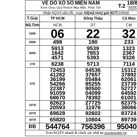
18/
VÉ DÒ XỔ SỐ MIỀN NAM
T.2
Kính Chúc Quý Khách May Mắn, Phát Tài!
2025
Nhận KQXS siêu tốc, soạn
XS[mã tỉnh] gửi 8177
(1000đ)
T.Giải
TP HCM
Đồng Tháp
Cà Mau
Mã.Tỉnh
HCM
DT
CM
06
22
32
100N
498
190
233
200N
5913
9539
1323
1642
7853
2367
400N
4571
5393
9326
6238
5713
7114
1TR
72453
04536
15312
41282
37657
37892
36199
05484
62061
54266
85255
23739
3TR
22387
90500
52727
91059
04099
64592
68670
78392
61001
82623
27725
82375
10TR
20593
11976
38066
69628
92602
83724
20TR
65820
10804
89739
30TR
544764
756396
95040
ĐB
Xem KQXS nhanh & chính xác nhất tại
xosotructiep.vn