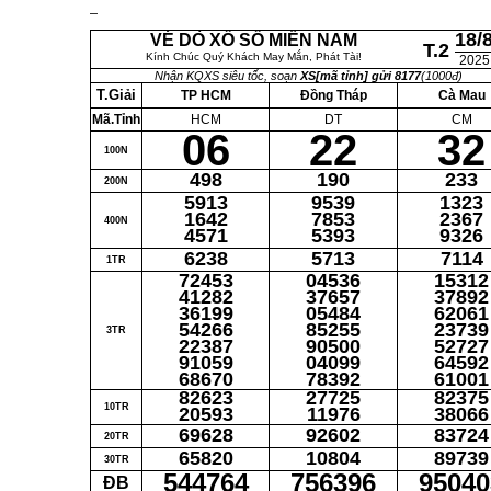
18/
VÉ DÒ XỔ SỐ MIỀN NAM
T.2
Kính Chúc Quý Khách May Mắn, Phát Tài!
2025
Nhận KQXS siêu tốc, soạn
XS[mã tỉnh] gửi 8177
(1000đ)
T.Giải
TP HCM
Đồng Tháp
Cà Mau
Mã.Tỉnh
HCM
DT
CM
06
22
32
100N
498
190
233
200N
5913
9539
1323
1642
7853
2367
400N
4571
5393
9326
6238
5713
7114
1TR
72453
04536
15312
41282
37657
37892
36199
05484
62061
54266
85255
23739
3TR
22387
90500
52727
91059
04099
64592
68670
78392
61001
82623
27725
82375
10TR
20593
11976
38066
69628
92602
83724
20TR
65820
10804
89739
30TR
544764
756396
95040
ĐB