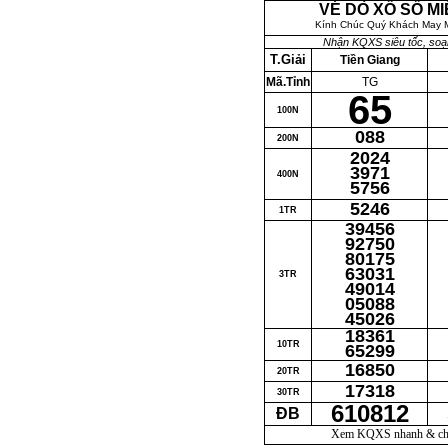
VÉ DÒ XỔ SỐ M
Kính Chúc Quý Khách May M
Nhận KQXS siêu tốc, so
T.Giải
Tiền Giang
Mã.Tỉnh
TG
65
100N
088
200N
2024
3971
400N
5756
5246
1TR
39456
92750
80175
63031
3TR
49014
05088
45026
18361
10TR
65299
16850
20TR
17318
30TR
610812
ĐB
Xem KQXS nhanh & chín