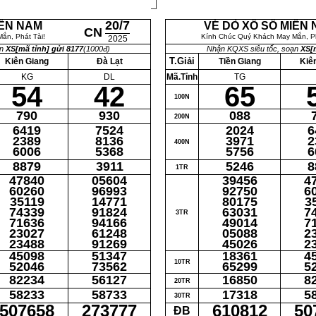
20/7
IỀN NAM
VÉ DÒ XỔ SỐ MIỀN
CN
ắn, Phát Tài!
Kính Chúc Quý Khách May Mắn, Ph
2025
ạn
XS[mã tỉnh] gửi 8177
(1000đ)
Nhận KQXS siêu tốc, soạn
XS[m
T.Giải
Kiên Giang
Đà Lạt
Tiền Giang
Kiê
KG
DL
Mã.Tỉnh
TG
54
42
65
100N
790
930
088
200N
6419
7524
2024
6
2389
8136
3971
2
400N
6006
5368
5756
6
8879
3911
5246
8
1TR
47840
05604
39456
4
60260
96993
92750
6
35119
14771
80175
3
74339
91824
63031
7
3TR
71636
94166
49014
7
23027
61248
05088
2
23488
91269
45026
2
45098
51347
18361
4
10TR
52046
73562
65299
5
82234
56127
16850
8
20TR
58233
58733
17318
5
30TR
507658
273777
610812
50
ĐB