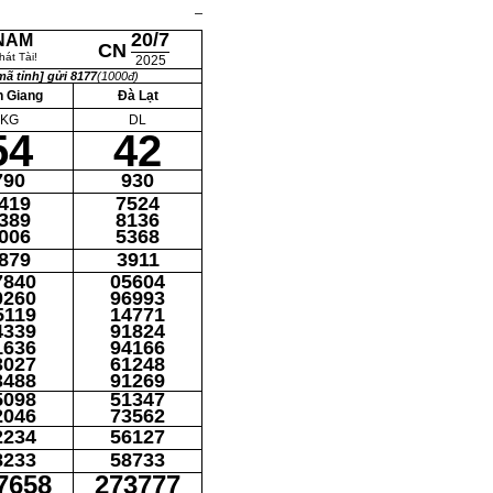
20/7
 NAM
CN
át Tài!
2025
ã tỉnh] gửi 8177
(1000đ)
n Giang
Đà Lạt
KG
DL
54
42
790
930
419
7524
389
8136
006
5368
879
3911
7840
05604
0260
96993
5119
14771
4339
91824
1636
94166
3027
61248
3488
91269
5098
51347
2046
73562
2234
56127
8233
58733
7658
273777