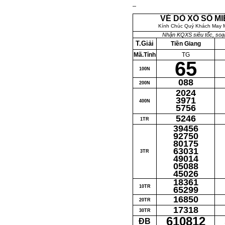
VÉ DÒ XỔ SỐ M
Kính Chúc Quý Khách May M
Nhận KQXS siêu tốc, so
T.Giải
Tiền Giang
Mã.Tỉnh
TG
65
100N
088
200N
2024
3971
400N
5756
5246
1TR
39456
92750
80175
63031
3TR
49014
05088
45026
18361
10TR
65299
16850
20TR
17318
30TR
610812
ĐB