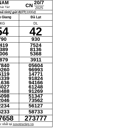
20/7
 NAM
CN
át Tài!
2025
ã tỉnh] gửi 8177
(1000đ)
n Giang
Đà Lạt
KG
DL
54
42
790
930
419
7524
389
8136
006
5368
879
3911
7840
05604
0260
96993
5119
14771
4339
91824
1636
94166
3027
61248
3488
91269
5098
51347
2046
73562
2234
56127
8233
58733
7658
273777
 nhất tại
xosotructiep.vn