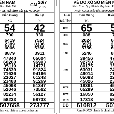
20/7
IỀN NAM
VÉ DÒ XỔ SỐ MIỀN
CN
ắn, Phát Tài!
Kính Chúc Quý Khách May Mắn, Ph
2025
ạn
XS[mã tỉnh] gửi 8177
(1000đ)
Nhận KQXS siêu tốc, soạn
XS[m
T.Giải
Kiên Giang
Đà Lạt
Tiền Giang
Kiê
KG
DL
Mã.Tỉnh
TG
54
42
65
100N
790
930
088
200N
6419
7524
2024
6
2389
8136
3971
2
400N
6006
5368
5756
6
8879
3911
5246
8
1TR
47840
05604
39456
4
60260
96993
92750
6
35119
14771
80175
3
74339
91824
63031
7
3TR
71636
94166
49014
7
23027
61248
05088
2
23488
91269
45026
2
45098
51347
18361
4
10TR
52046
73562
65299
5
82234
56127
16850
8
20TR
58233
58733
17318
5
30TR
507658
273777
610812
50
ĐB
h xác nhất tại
xosotructiep.vn
Xem KQXS nhanh & chính xác