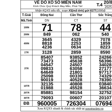
20/
VÉ DÒ XỔ SỐ MIỀN NAM
T.4
Kính Chúc Quý Khách May Mắn, Phát Tài!
2025
Nhận KQXS siêu tốc, soạn
XS[mã tỉnh] gửi 8177
(1000đ)
T.Giải
Đồng Nai
Cần Thơ
Sóc Trăn
Mã.Tỉnh
DN
CT
ST
71
78
44
100N
849
062
540
200N
3645
4329
7078
8818
2253
1859
400N
4236
0634
8223
3128
2859
8590
1TR
85407
93852
24266
73473
45638
56396
04547
24507
34028
09833
63058
27177
3TR
64649
21801
97717
25098
00339
74329
90019
40528
78390
32135
40808
03840
10TR
01988
45528
36634
85881
98154
32752
20TR
79093
00607
20107
30TR
960005
726304
07694
ĐB
Xem KQXS nhanh & chính xác nhất tại
xosotructiep.vn