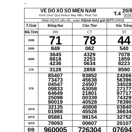
20/
VÉ DÒ XỔ SỐ MIỀN NAM
T.4
Kính Chúc Quý Khách May Mắn, Phát Tài!
2025
Nhận KQXS siêu tốc, soạn
XS[mã tỉnh] gửi 8177
(1000đ)
T.Giải
Đồng Nai
Cần Thơ
Sóc Trăn
Mã.Tỉnh
DN
CT
ST
71
78
44
100N
849
062
540
200N
3645
4329
7078
8818
2253
1859
400N
4236
0634
8223
3128
2859
8590
1TR
85407
93852
24266
73473
45638
56396
04547
24507
34028
09833
63058
27177
3TR
64649
21801
97717
25098
00339
74329
90019
40528
78390
32135
40808
03840
10TR
01988
45528
36634
85881
98154
32752
20TR
79093
00607
20107
30TR
960005
726304
07694
ĐB