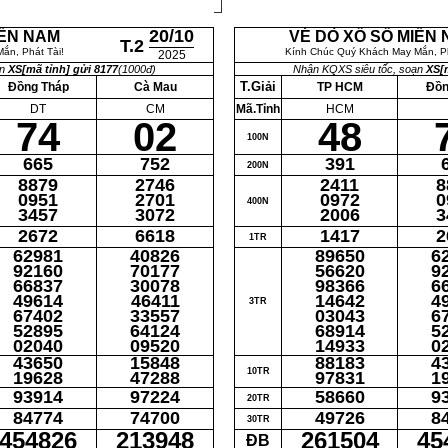
20/10
IỀN NAM
VÉ DÒ XỔ SỐ MIỀN
T.2
ắn, Phát Tài!
Kính Chúc Quý Khách May Mắn, Ph
2025
ạn
XS[mã tỉnh] gửi 8177
(1000đ)
Nhận KQXS siêu tốc, soạn
XS[m
T.Giải
Đồng Tháp
Cà Mau
TP HCM
Đồn
DT
CM
Mã.Tỉnh
HCM
74
02
48
100N
665
752
391
200N
8879
2746
2411
8
0951
2701
0972
0
400N
3457
3072
2006
3
2672
6618
1417
2
1TR
62981
40826
89650
6
92160
70177
56620
9
66837
30078
98366
6
49614
46411
14642
4
3TR
67402
33557
03043
6
52895
64124
68914
5
02040
09520
14933
0
43650
15848
88183
4
10TR
19628
47288
97831
1
93914
97224
58660
9
20TR
84774
74700
49726
8
30TR
454826
213948
261504
45
ĐB