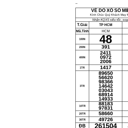
VÉ DÒ XỔ SỐ M
Kính Chúc Quý Khách May M
Nhận KQXS siêu tốc, so
T.Giải
TP HCM
Mã.Tỉnh
HCM
48
100N
391
200N
2411
0972
400N
2006
1417
1TR
89650
56620
98366
14642
3TR
03043
68914
14933
88183
10TR
97831
58660
20TR
49726
30TR
261504
ĐB