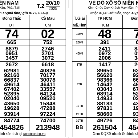
20/10
IỀN NAM
VÉ DÒ XỔ SỐ MIỀN
T.2
ắn, Phát Tài!
Kính Chúc Quý Khách May Mắn, Ph
2025
ạn
XS[mã tỉnh] gửi 8177
(1000đ)
Nhận KQXS siêu tốc, soạn
XS[m
T.Giải
Đồng Tháp
Cà Mau
TP HCM
Đồn
DT
CM
Mã.Tỉnh
HCM
74
02
48
100N
665
752
391
200N
8879
2746
2411
8
0951
2701
0972
0
400N
3457
3072
2006
3
2672
6618
1417
2
1TR
62981
40826
89650
6
92160
70177
56620
9
66837
30078
98366
6
49614
46411
14642
4
3TR
67402
33557
03043
6
52895
64124
68914
5
02040
09520
14933
0
43650
15848
88183
4
10TR
19628
47288
97831
1
93914
97224
58660
9
20TR
84774
74700
49726
8
30TR
454826
213948
261504
45
ĐB
h xác nhất tại
xosotructiep.vn
Xem KQXS nhanh & chính xác