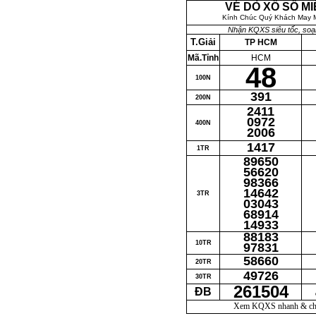
VÉ DÒ XỔ SỐ M
Kính Chúc Quý Khách May M
Nhận KQXS siêu tốc, so
T.Giải
TP HCM
Mã.Tỉnh
HCM
48
100N
391
200N
2411
0972
400N
2006
1417
1TR
89650
56620
98366
14642
3TR
03043
68914
14933
88183
10TR
97831
58660
20TR
49726
30TR
261504
ĐB
Xem KQXS nhanh & chín