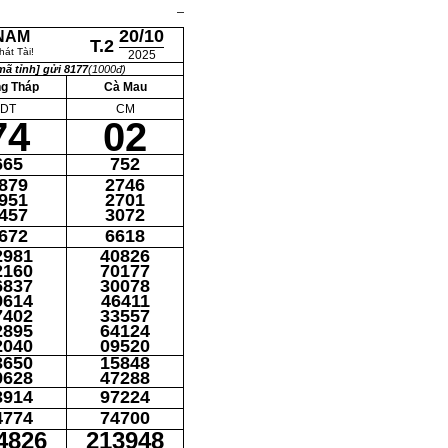
20/10
 NAM
T.2
át Tài!
2025
ã tỉnh] gửi 8177
(1000đ)
g Tháp
Cà Mau
DT
CM
74
02
665
752
879
2746
951
2701
457
3072
672
6618
2981
40826
2160
70177
6837
30078
9614
46411
7402
33557
2895
64124
2040
09520
3650
15848
9628
47288
3914
97224
4774
74700
4826
213948