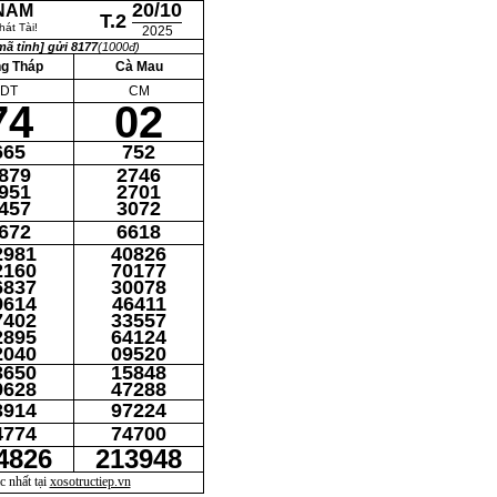
20/10
 NAM
T.2
át Tài!
2025
ã tỉnh] gửi 8177
(1000đ)
g Tháp
Cà Mau
DT
CM
74
02
665
752
879
2746
951
2701
457
3072
672
6618
2981
40826
2160
70177
6837
30078
9614
46411
7402
33557
2895
64124
2040
09520
3650
15848
9628
47288
3914
97224
4774
74700
4826
213948
 nhất tại
xosotructiep.vn