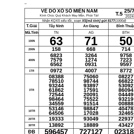
25/
VÉ DÒ XỔ SỐ MIỀN NAM
T.5
Kính Chúc Quý Khách May Mắn, Phát Tài!
2024
Nhận KQXS siêu tốc, soạn
XS[mã tỉnh] gửi 8177
(1000đ)
T.Giải
Tây Ninh
An Giang
Bình Thuậ
Mã.Tỉnh
TN
AG
BTH
63
71
50
100N
158
668
714
200N
6823
3264
9758
7579
1274
7223
400N
6562
0931
9597
0972
4007
8772
1TR
08388
75060
08227
78510
98744
66822
93244
93897
53092
61862
17591
86094
3TR
72544
20091
04449
98464
75522
93219
34559
91514
00888
53146
98847
40478
10TR
64506
17028
32465
19333
93049
22937
20TR
13892
18889
43427
30TR
596457
727127
02318
ĐB