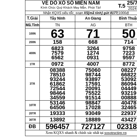
25/
VÉ DÒ XỔ SỐ MIỀN NAM
T.5
Kính Chúc Quý Khách May Mắn, Phát Tài!
2024
Nhận KQXS siêu tốc, soạn
XS[mã tỉnh] gửi 8177
(1000đ)
T.Giải
Tây Ninh
An Giang
Bình Thuậ
Mã.Tỉnh
TN
AG
BTH
63
71
50
100N
158
668
714
200N
6823
3264
9758
7579
1274
7223
400N
6562
0931
9597
0972
4007
8772
1TR
08388
75060
08227
78510
98744
66822
93244
93897
53092
61862
17591
86094
3TR
72544
20091
04449
98464
75522
93219
34559
91514
00888
53146
98847
40478
10TR
64506
17028
32465
19333
93049
22937
20TR
13892
18889
43427
30TR
596457
727127
02318
ĐB
Xem KQXS nhanh & chính xác nhất tại
xosotructiep.vn