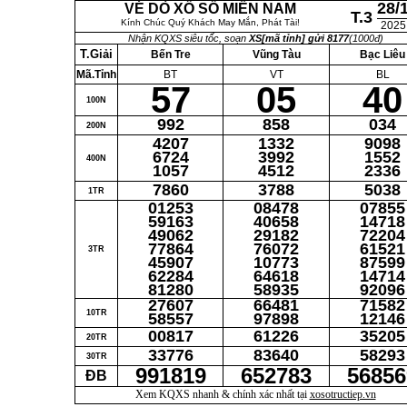
28/
VÉ DÒ XỔ SỐ MIỀN NAM
T.3
Kính Chúc Quý Khách May Mắn, Phát Tài!
2025
Nhận KQXS siêu tốc, soạn
XS[mã tỉnh] gửi 8177
(1000đ)
T.Giải
Bến Tre
Vũng Tàu
Bạc Liêu
Mã.Tỉnh
BT
VT
BL
57
05
40
100N
992
858
034
200N
4207
1332
9098
6724
3992
1552
400N
1057
4512
2336
7860
3788
5038
1TR
01253
08478
07855
59163
40658
14718
49062
29182
72204
77864
76072
61521
3TR
45907
10773
87599
62284
64618
14714
81280
58935
92096
27607
66481
71582
10TR
58557
97898
12146
00817
61226
35205
20TR
33776
83640
58293
30TR
991819
652783
56856
ĐB
Xem KQXS nhanh & chính xác nhất tại
xosotructiep.vn