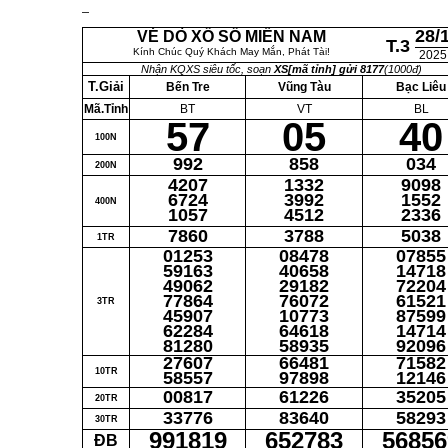
28/
VÉ DÒ XỔ SỐ MIỀN NAM
T.3
Kính Chúc Quý Khách May Mắn, Phát Tài!
2025
Nhận KQXS siêu tốc, soạn
XS[mã tỉnh] gửi 8177
(1000đ)
T.Giải
Bến Tre
Vũng Tàu
Bạc Liêu
Mã.Tỉnh
BT
VT
BL
57
05
40
100N
992
858
034
200N
4207
1332
9098
6724
3992
1552
400N
1057
4512
2336
7860
3788
5038
1TR
01253
08478
07855
59163
40658
14718
49062
29182
72204
77864
76072
61521
3TR
45907
10773
87599
62284
64618
14714
81280
58935
92096
27607
66481
71582
10TR
58557
97898
12146
00817
61226
35205
20TR
33776
83640
58293
30TR
991819
652783
56856
ĐB