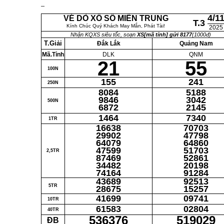
4/1
VÉ DÒ XỔ SỐ MIỀN TRUNG
T.3
Kính Chúc Quý Khách May Mắn, Phát Tài!
2025
Nhận KQXS siêu tốc, soạn
XS[mã tỉnh] gửi 8177
(1000đ)
T.Giải
Đắk Lắk
Quảng Nam
Mã.Tỉnh
DLK
QNM
21
55
100N
155
241
250N
8084
5188
9846
3042
500N
6872
2145
1464
7340
1TR
16638
70703
29902
47798
64079
64860
47599
51703
2,5TR
87469
52861
34482
20198
74164
91284
43689
92513
5TR
28675
15257
41699
09741
10TR
61583
02804
40TR
536376
519029
ĐB