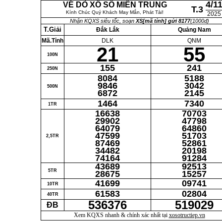
4/1
VÉ DÒ XỔ SỐ MIỀN TRUNG
T.3
Kính Chúc Quý Khách May Mắn, Phát Tài!
2025
Nhận KQXS siêu tốc, soạn
XS[mã tỉnh] gửi 8177
(1000đ)
T.Giải
Đắk Lắk
Quảng Nam
Mã.Tỉnh
DLK
QNM
21
55
100N
155
241
250N
8084
5188
9846
3042
500N
6872
2145
1464
7340
1TR
16638
70703
29902
47798
64079
64860
47599
51703
2,5TR
87469
52861
34482
20198
74164
91284
43689
92513
5TR
28675
15257
41699
09741
10TR
61583
02804
40TR
536376
519029
ĐB
Xem KQXS nhanh & chính xác nhất tại
xosotructiep.vn