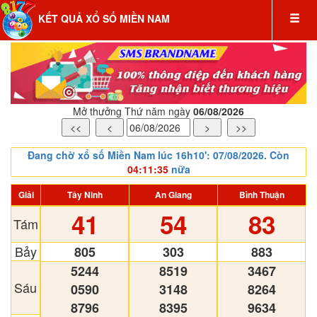
KẾT QUẢ XỔ SỐ MIỀN NAM
Mở thưởng
Thứ năm
ngày
06/08/2026
Đang chờ xổ số Miền Nam lúc 16h10': 07/08/2026. Còn
04:11:35
nữa
Giải
Tây Ninh
An Giang
Bình Thuận
41
54
83
Tám
Bảy
805
303
883
5244
8519
3467
Sáu
0590
3148
8264
8796
8395
9634