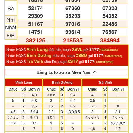
76818
67804
02759
Ba
52174
67360
07328
29309
35293
54352
Nhì
51167
97016
22486
Nhất
14751
99614
76567
ĐB
382125
218535
384994
Vĩnh Long
XSVL
8177
Nhận KQXS
siêu tốc, soạn
gửi
(1500đ/sms)
Bình Dương
XSBD
8177
Nhận KQXS
siêu tốc, soạn
gửi
(1500đ/sms)
Trà Vinh
XSTV
8177
Nhận KQXS
siêu tốc, soạn
gửi
(1500đ/sms)
Bảng Loto xổ số Miền Nam
Vĩnh Long
Bình Dương
Trà Vinh
Chục
Số
Đơn Vị
Chục
Số
Đơn Vị
Chục
Số
Đơn Vị
-
0
4,9
3,8,6
0
9,4
4
0
-
5
1
4,8
3
1
6,4
3,5
1
-
-
2
7,5
8,2
2
8,2
5,7,5
2
8
4,5
3
5,9,4
3,9
3
1,3,0,8,5
3
3
3,1
0,1,3,7
4
9,7,3
8,0,1
4
-
4,5,6,7,9
4
4,0,7,6
3,2
5
3,1
3
5
-
-
5
2,4,1,9,2
-
6
7
1
6
0
4,8
6
4,7