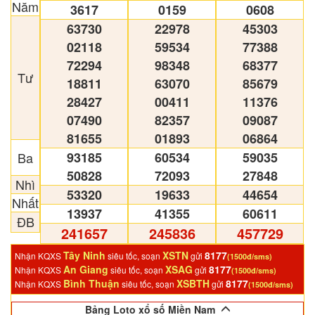
Năm
3617
0159
0608
63730
22978
45303
02118
59534
77388
72294
98348
68377
Tư
18811
63070
85679
28427
00411
11376
07490
82357
09087
81655
01893
06864
Ba
93185
60534
59035
50828
72093
27848
Nhì
53320
19633
44654
Nhất
13937
41355
60611
ĐB
241657
245836
457729
Tây Ninh
XSTN
8177
Nhận KQXS
siêu tốc, soạn
gửi
(1500đ/sms)
An Giang
XSAG
8177
Nhận KQXS
siêu tốc, soạn
gửi
(1500đ/sms)
Bình Thuận
XSBTH
8177
Nhận KQXS
siêu tốc, soạn
gửi
(1500đ/sms)
Bảng Loto xổ số Miền Nam