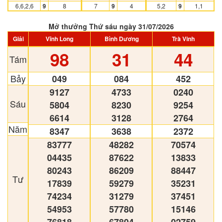
6,6,2,6
9
8
7
9
4
5,2
9
1,1
Mở thưởng Thứ sáu ngày 31/07/2026
Giải
Vĩnh Long
Bình Dương
Trà Vinh
98
31
44
Tám
Bảy
049
084
452
9127
4733
0240
Sáu
5804
8230
9254
6614
3128
2764
Năm
8347
3638
2372
83777
48282
70574
04435
87622
13833
80243
86209
88447
Tư
17839
59279
35231
74234
31279
37451
54953
57780
15146