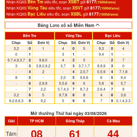
Bến Tre
XSBT
8177
Nhận KQXS
siêu tốc, soạn
gửi
(1500đ/sms)
Vũng Tàu
XSVT
8177
Nhận KQXS
siêu tốc, soạn
gửi
(1500đ/sms)
Bạc Liêu
XSBL
8177
Nhận KQXS
siêu tốc, soạn
gửi
(1500đ/sms)
Bảng Loto xổ số Miền Nam
Bến Tre
Vũng Tàu
Bạc Liêu
Chục
Số
Đơn Vị
Chục
Số
Đơn Vị
Chục
Số
Đơn Vị
3,2
0
1
4
0
5
9,3
0
4
0
1
-
3
1
-
9,4
1
-
6,7,4,9,3,7
2
9,8,0
4
2
5
-
2
7
3
3
3,8,0,9,2
3,7
3
3,7,1,7
8,9,9
3
0
-
4
2
-
4
2,0,7
0,5,9
4
7,1,8
8
5
-
2,0
5
9,6,6
6
5
6,4
-
6
2,9,9
5,5,6
6
6
5,8
6
5,7
-
7
2,2
3,7,4,3
7
8,7,3
2,6,4
7
9
3,2
8
5
9,7,8
8
8
4
8
3,6
9,2,6,6,3
9
9,2
5
9
8
7
9
0,1,4,3,3
Mở thưởng Thứ hai ngày 03/08/2026
Giải
TP HCM
Đồng Tháp
Cà Mau
08
61
44
Tám