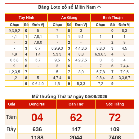
Bảng Loto xổ số Miền Nam
Tây Ninh
An Giang
Bình Thuận
Chục
Số
Đơn Vị
Chục
Số
Đơn Vị
Chục
Số
Đơn Vị
9,3,9,2
0
5
7
0
3
-
0
8,3
4,1
1
7,8,1
1
1
9,1
1
1
1
-
2
7,8,0
-
2
-
-
2
9
-
3
0,7
0,9,9,3
3
4,4,3,6
8,8,0
3
4,5
4,9
4
1,4
5,3,3
4
8,8
6,3,6,5
4
8
0,5,8
5
5,7
9,5
5
4,9,7,5
3
5
4
9
6
-
3
6
-
7
6
7,4,4
1,2,3,5
7
-
5
7
8,0
6,7,8
7
7,9,6
1,2
8
5
4,7,4
8
-
0,8,4
8
3,3,8,7
-
9
0,6,4,0
1,5
9
5,3,3
7,2
9
-
Mở thưởng Thứ tư ngày 05/08/2026
Giải
Đồng Nai
Cần Thơ
Sóc Trăng
04
62
72
Tám
Bảy
636
147
109
1188
2044
7408