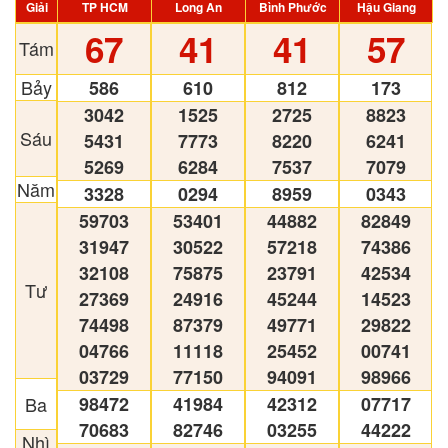
Giải
TP HCM
Long An
Bình Phước
Hậu Giang
67
41
41
57
Tám
Bảy
586
610
812
173
3042
1525
2725
8823
Sáu
5431
7773
8220
6241
5269
6284
7537
7079
Năm
3328
0294
8959
0343
59703
53401
44882
82849
31947
30522
57218
74386
32108
75875
23791
42534
Tư
27369
24916
45244
14523
74498
87379
49771
29822
04766
11118
25452
00741
03729
77150
94091
98966
Ba
98472
41984
42312
07717
70683
82746
03255
44222
Nhì