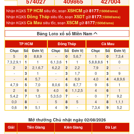
574027
409865
427004
TP HCM
XSHCM
8177
Nhận KQXS
siêu tốc, soạn
gửi
(1500đ/sms)
Đồng Tháp
XSDT
8177
Nhận KQXS
siêu tốc, soạn
gửi
(1500đ/sms)
Cà Mau
XSCM
8177
Nhận KQXS
siêu tốc, soạn
gửi
(1500đ/sms)
Bảng Loto xổ số Miền Nam
TP HCM
Đồng Tháp
Cà Mau
Chục
Số
Đơn Vị
Chục
Số
Đơn Vị
Chục
Số
Đơn Vị
5
0
8,8,9
-
0
5,6,7
1
0
7,3,4
7,3,2,9,1
1
1
6,1,3,6
1
1
5,8,8,8,6
1
0
2
2
2,1,6,7
6,2,2
2
2,2
7,9
2
-
-
3
1
-
3
1,7
0
3
9
-
4
5,7
-
4
6,9
4,0
4
4,8,9,6
4,7,9
5
7,0
8,0,6
5
8,7,7
9
5
1
2
6
9
4,0
6
1,1,2,5
4
6
1
5,4,2
7
1,5
5,3,5,0
7
-
0
7
9,2
0,0
8
-
5
8
5
4
8
1,1,1
0,6
9
5,1
4
9
-
7,3,4
9
5,2
Mở thưởng Chủ nhật ngày 02/08/2026
Giải
Tiền Giang
Kiên Giang
Đà Lạt