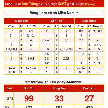
Sóc Trăng
XSST
8177
Nhận KQXS
siêu tốc, soạn
gửi
(1500đ/sms)
Bảng Loto xổ số Miền Nam
Đồng Nai
Cần Thơ
Sóc Trăng
Chục
Số
Đơn Vị
Chục
Số
Đơn Vị
Chục
Số
Đơn Vị
6,1
0
4,9
3
0
4
0,3
0
9,8,0,8
6,1
1
5,1,0,4
-
1
3
5
1
4
-
2
8,4,8
6,7,4,5
2
7,9
7,7
2
4
6
3
6
4,4,1
3
0
7
3
8,8,0
0,8,2,8,1
4
-
4,0
4
7,4,5,2,3,3
2,1
4
5,5
1
5
-
4,6
5
2
6,4,4
5
1
3
6
1,0,3
9,8
6
2,5,8
-
6
5
-
7
-
4,2
7
2
9
7
2,3,9,2
8,2,2
8
8,9,4,4,9
6
8
6
0,3,3,0
8
-
8,0,8
9
-
2
9
6
0,7
9
7
Mở thưởng Thứ ba ngày 04/08/2026
Giải
Bến Tre
Vũng Tàu
Bạc Liêu
99
33
27
Tám
Bảy
133
398
479