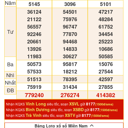
Năm
5145
3096
5101
36124
54501
47217
21122
75976
48284
56557
96747
61752
Tư
92246
77870
34454
20661
94468
25223
13926
14833
10686
11983
30627
50585
Ba
50573
95817
15076
57533
18212
27544
Nhì
51513
78395
42597
Nhất
75919
31434
27855
ĐB
779240
276274
414382
Vĩnh Long
XSVL
8177
Nhận KQXS
siêu tốc, soạn
gửi
(1500đ/sms)
Bình Dương
XSBD
8177
Nhận KQXS
siêu tốc, soạn
gửi
(1500đ/sms)
Trà Vinh
XSTV
8177
Nhận KQXS
siêu tốc, soạn
gửi
(1500đ/sms)
Bảng Loto xổ số Miền Nam