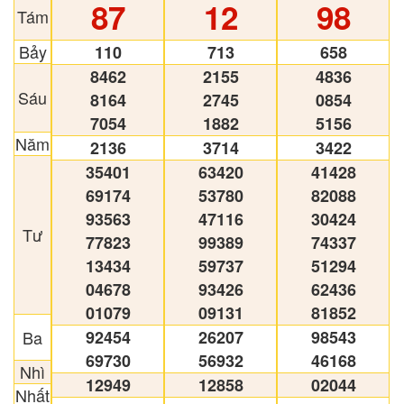
87
12
98
Tám
Bảy
110
713
658
8462
2155
4836
Sáu
8164
2745
0854
7054
1882
5156
Năm
2136
3714
3422
35401
63420
41428
69174
53780
82088
93563
47116
30424
Tư
77823
99389
74337
13434
59737
51294
04678
93426
62436
01079
09131
81852
Ba
92454
26207
98543
69730
56932
46168
Nhì
12949
12858
02044
Nhất