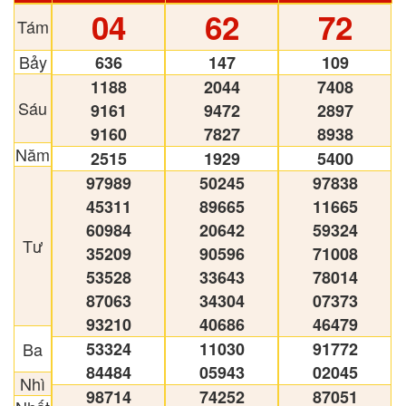
04
62
72
Tám
Bảy
636
147
109
1188
2044
7408
Sáu
9161
9472
2897
9160
7827
8938
Năm
2515
1929
5400
97989
50245
97838
45311
89665
11665
60984
20642
59324
Tư
35209
90596
71008
53528
33643
78014
87063
34304
07373
93210
40686
46479
Ba
53324
11030
91772
84484
05943
02045
Nhì
98714
74252
87051