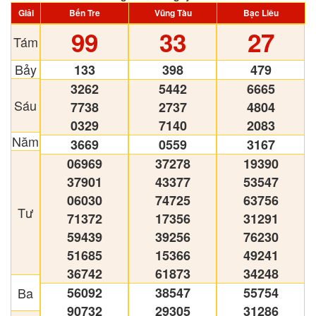
Giải
Bến Tre
Vũng Tàu
Bạc Liêu
99
33
27
Tám
Bảy
133
398
479
3262
5442
6665
Sáu
7738
2737
4804
0329
7140
2083
Năm
3669
0559
3167
06969
37278
19390
37901
43377
53547
06030
74725
63756
Tư
71372
17356
31291
59439
39256
76230
51685
15366
49241
36742
61873
34248
Ba
56092
38547
55754
90732
29305
31286