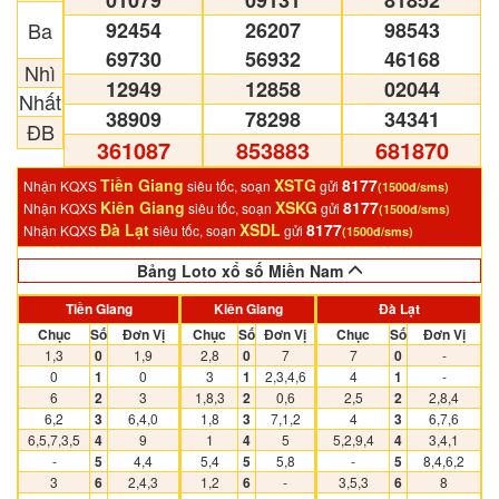
01079
09131
81852
Ba
92454
26207
98543
69730
56932
46168
Nhì
12949
12858
02044
Nhất
38909
78298
34341
ĐB
361087
853883
681870
Tiền Giang
XSTG
8177
Nhận KQXS
siêu tốc, soạn
gửi
(1500đ/sms)
Kiên Giang
XSKG
8177
Nhận KQXS
siêu tốc, soạn
gửi
(1500đ/sms)
Đà Lạt
XSDL
8177
Nhận KQXS
siêu tốc, soạn
gửi
(1500đ/sms)
Bảng Loto xổ số Miền Nam
Tiền Giang
Kiên Giang
Đà Lạt
Chục
Số
Đơn Vị
Chục
Số
Đơn Vị
Chục
Số
Đơn Vị
1,3
0
1,9
2,8
0
7
7
0
-
0
1
0
3
1
2,3,4,6
4
1
-
6
2
3
1,8,3
2
0,6
2,5
2
2,8,4
6,2
3
6,4,0
1,8
3
7,1,2
4
3
6,7,6
6,5,7,3,5
4
9
1
4
5
5,2,9,4
4
3,4,1
-
5
4,4
5,4
5
5,8
-
5
8,4,6,2
3
6
2,4,3
1,2
6
-
3,5,3
6
8