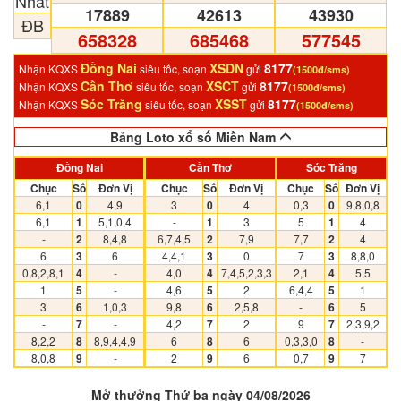
Nhất
17889
42613
43930
ĐB
658328
685468
577545
Đồng Nai
XSDN
8177
Nhận KQXS
siêu tốc, soạn
gửi
(1500đ/sms)
Cần Thơ
XSCT
8177
Nhận KQXS
siêu tốc, soạn
gửi
(1500đ/sms)
Sóc Trăng
XSST
8177
Nhận KQXS
siêu tốc, soạn
gửi
(1500đ/sms)
Bảng Loto xổ số Miền Nam
Đồng Nai
Cần Thơ
Sóc Trăng
Chục
Số
Đơn Vị
Chục
Số
Đơn Vị
Chục
Số
Đơn Vị
6,1
0
4,9
3
0
4
0,3
0
9,8,0,8
6,1
1
5,1,0,4
-
1
3
5
1
4
-
2
8,4,8
6,7,4,5
2
7,9
7,7
2
4
6
3
6
4,4,1
3
0
7
3
8,8,0
0,8,2,8,1
4
-
4,0
4
7,4,5,2,3,3
2,1
4
5,5
1
5
-
4,6
5
2
6,4,4
5
1
3
6
1,0,3
9,8
6
2,5,8
-
6
5
-
7
-
4,2
7
2
9
7
2,3,9,2
8,2,2
8
8,9,4,4,9
6
8
6
0,3,3,0
8
-
8,0,8
9
-
2
9
6
0,7
9
7
Mở thưởng Thứ ba ngày 04/08/2026