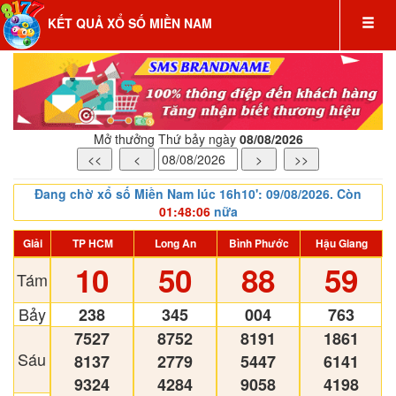
KẾT QUẢ XỔ SỐ MIỀN NAM
Mở thưởng
Thứ bảy
ngày
08/08/2026
Đang chờ xổ số Miền Nam lúc 16h10': 09/08/2026. Còn
01:48:04
nữa
Giải
TP HCM
Long An
Bình Phước
Hậu Giang
10
50
88
59
Tám
Bảy
238
345
004
763
7527
8752
8191
1861
Sáu
8137
2779
5447
6141
9324
4284
9058
4198