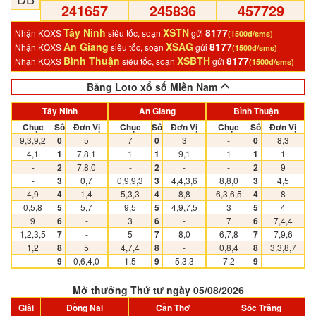
241657
245836
457729
Tây Ninh
XSTN
8177
Nhận KQXS
siêu tốc, soạn
gửi
(1500đ/sms)
An Giang
XSAG
8177
Nhận KQXS
siêu tốc, soạn
gửi
(1500đ/sms)
Bình Thuận
XSBTH
8177
Nhận KQXS
siêu tốc, soạn
gửi
(1500đ/sms)
Bảng Loto xổ số Miền Nam
Tây Ninh
An Giang
Bình Thuận
Chục
Số
Đơn Vị
Chục
Số
Đơn Vị
Chục
Số
Đơn Vị
9,3,9,2
0
5
7
0
3
-
0
8,3
4,1
1
7,8,1
1
1
9,1
1
1
1
-
2
7,8,0
-
2
-
-
2
9
-
3
0,7
0,9,9,3
3
4,4,3,6
8,8,0
3
4,5
4,9
4
1,4
5,3,3
4
8,8
6,3,6,5
4
8
0,5,8
5
5,7
9,5
5
4,9,7,5
3
5
4
9
6
-
3
6
-
7
6
7,4,4
1,2,3,5
7
-
5
7
8,0
6,7,8
7
7,9,6
1,2
8
5
4,7,4
8
-
0,8,4
8
3,3,8,7
-
9
0,6,4,0
1,5
9
5,3,3
7,2
9
-
Mở thưởng Thứ tư ngày 05/08/2026
Giải
Đồng Nai
Cần Thơ
Sóc Trăng