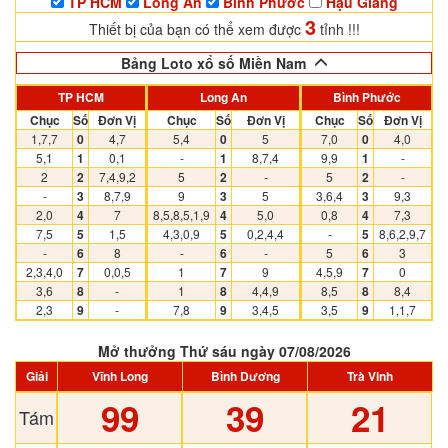
TP HCM
Long An
Bình Phước
Hậu Giang
3
Thiết bị của bạn có thể xem được
tỉnh !!!
Bảng Loto xổ số Miền Nam
TP HCM
Long An
Bình Phước
Chục
Số
Đơn Vị
Chục
Số
Đơn Vị
Chục
Số
Đơn Vị
1,7,7
0
4,7
5,4
0
5
7,0
0
4,0
5,1
1
0,1
-
1
8,7,4
9,9
1
-
2
2
7,4,9,2
5
2
-
5
2
-
-
3
8,7,9
9
3
5
3,6,4
3
9,3
2,0
4
7
8,5,8,5,1,9
4
5,0
0,8
4
7,3
7,5
5
1,5
4,3,0,9
5
0,2,4,4
-
5
8,6,2,9,7
-
6
8
-
6
-
5
6
3
2,3,4,0
7
0,0,5
1
7
9
4,5,9
7
0
3,6
8
-
1
8
4,4,9
8,5
8
8,4
2,3
9
-
7,8
9
3,4,5
3,5
9
1,1,7
Mở thưởng Thứ sáu ngày 07/08/2026
Giải
Vĩnh Long
Bình Dương
Trà Vinh
99
39
21
Tám