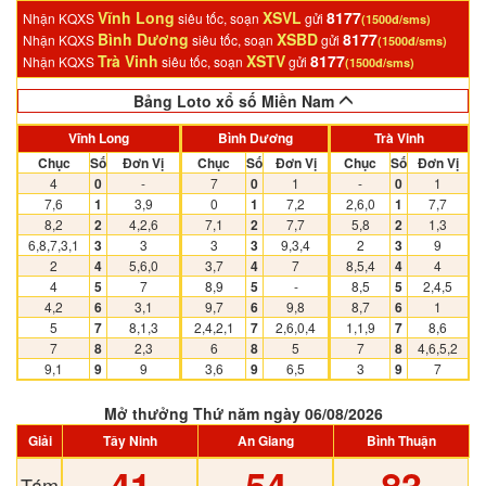
Vĩnh Long
XSVL
8177
Nhận KQXS
siêu tốc, soạn
gửi
(1500đ/sms)
Bình Dương
XSBD
8177
Nhận KQXS
siêu tốc, soạn
gửi
(1500đ/sms)
Trà Vinh
XSTV
8177
Nhận KQXS
siêu tốc, soạn
gửi
(1500đ/sms)
Bảng Loto xổ số Miền Nam
Vĩnh Long
Bình Dương
Trà Vinh
Chục
Số
Đơn Vị
Chục
Số
Đơn Vị
Chục
Số
Đơn Vị
4
0
-
7
0
1
-
0
1
7,6
1
3,9
0
1
7,2
2,6,0
1
7,7
8,2
2
4,2,6
7,1
2
7,7
5,8
2
1,3
6,8,7,3,1
3
3
3
3
9,3,4
2
3
9
2
4
5,6,0
3,7
4
7
8,5,4
4
4
4
5
7
8,9
5
-
8,5
5
2,4,5
4,2
6
3,1
9,7
6
9,8
8,7
6
1
5
7
8,1,3
2,4,2,1
7
2,6,0,4
1,1,9
7
8,6
7
8
2,3
6
8
5
7
8
4,6,5,2
9,1
9
9
3,6
9
6,5
3
9
7
Mở thưởng Thứ năm ngày 06/08/2026
Giải
Tây Ninh
An Giang
Bình Thuận
Tám