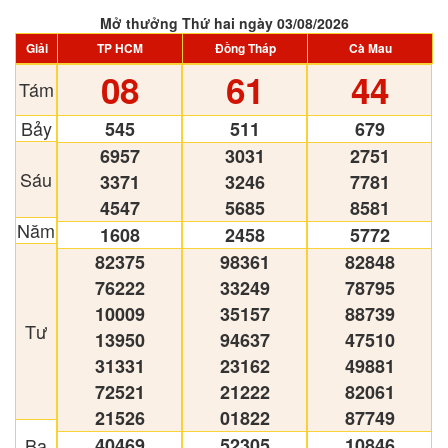
Mở thưởng Thứ hai ngày 03/08/2026
Giải
TP HCM
Đồng Tháp
Cà Mau
08
61
44
Tám
Bảy
545
511
679
6957
3031
2751
Sáu
3371
3246
7781
4547
5685
8581
Năm
1608
2458
5772
82375
98361
82848
76222
33249
78795
10009
35157
88739
Tư
13950
94637
47510
31331
23162
49881
72521
21222
82061
21526
01822
87749
Ba
40469
52305
10846