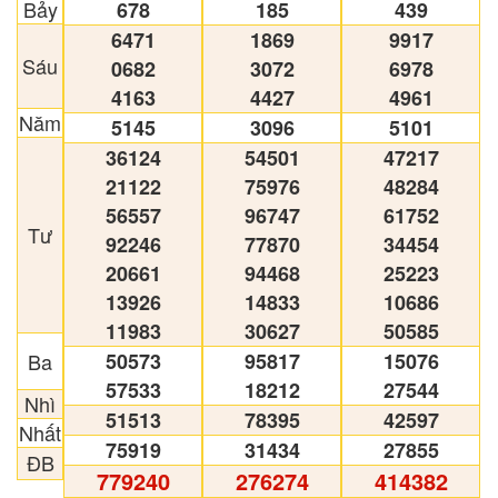
Bảy
678
185
439
6471
1869
9917
Sáu
0682
3072
6978
4163
4427
4961
Năm
5145
3096
5101
36124
54501
47217
21122
75976
48284
56557
96747
61752
Tư
92246
77870
34454
20661
94468
25223
13926
14833
10686
11983
30627
50585
Ba
50573
95817
15076
57533
18212
27544
Nhì
51513
78395
42597
Nhất
75919
31434
27855
ĐB
779240
276274
414382