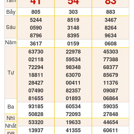
41
54
83
Bảy
805
303
883
5244
8519
3467
Sáu
0590
3148
8264
8796
8395
9634
Năm
3617
0159
0608
63730
22978
45303
02118
59534
77388
72294
98348
68377
Tư
18811
63070
85679
28427
00411
11376
07490
82357
09087
81655
01893
06864
Ba
93185
60534
59035
50828
72093
27848
Nhì
53320
19633
44654
Nhất
13937
41355
60611
ĐB