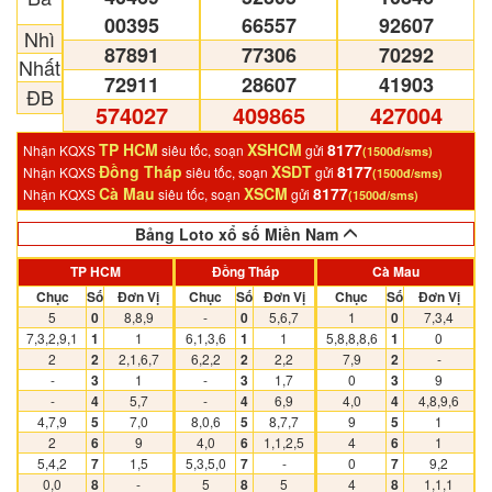
00395
66557
92607
Nhì
87891
77306
70292
Nhất
72911
28607
41903
ĐB
574027
409865
427004
TP HCM
XSHCM
8177
Nhận KQXS
siêu tốc, soạn
gửi
(1500đ/sms)
Đồng Tháp
XSDT
8177
Nhận KQXS
siêu tốc, soạn
gửi
(1500đ/sms)
Cà Mau
XSCM
8177
Nhận KQXS
siêu tốc, soạn
gửi
(1500đ/sms)
Bảng Loto xổ số Miền Nam
TP HCM
Đồng Tháp
Cà Mau
Chục
Số
Đơn Vị
Chục
Số
Đơn Vị
Chục
Số
Đơn Vị
5
0
8,8,9
-
0
5,6,7
1
0
7,3,4
7,3,2,9,1
1
1
6,1,3,6
1
1
5,8,8,8,6
1
0
2
2
2,1,6,7
6,2,2
2
2,2
7,9
2
-
-
3
1
-
3
1,7
0
3
9
-
4
5,7
-
4
6,9
4,0
4
4,8,9,6
4,7,9
5
7,0
8,0,6
5
8,7,7
9
5
1
2
6
9
4,0
6
1,1,2,5
4
6
1
5,4,2
7
1,5
5,3,5,0
7
-
0
7
9,2
0,0
8
-
5
8
5
4
8
1,1,1