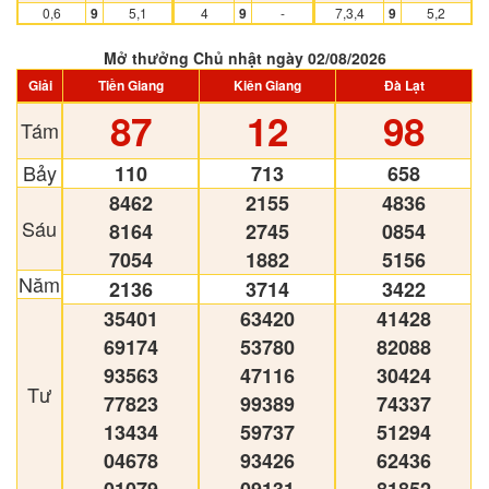
0,6
9
5,1
4
9
-
7,3,4
9
5,2
Mở thưởng Chủ nhật ngày 02/08/2026
Giải
Tiền Giang
Kiên Giang
Đà Lạt
87
12
98
Tám
Bảy
110
713
658
8462
2155
4836
Sáu
8164
2745
0854
7054
1882
5156
Năm
2136
3714
3422
35401
63420
41428
69174
53780
82088
93563
47116
30424
Tư
77823
99389
74337
13434
59737
51294
04678
93426
62436