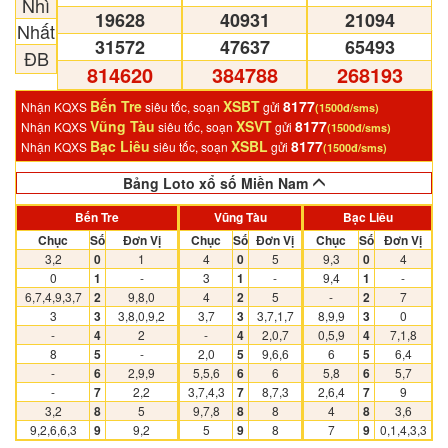
Nhì
19628
40931
21094
Nhất
31572
47637
65493
ĐB
814620
384788
268193
Bến Tre
XSBT
8177
Nhận KQXS
siêu tốc, soạn
gửi
(1500đ/sms)
Vũng Tàu
XSVT
8177
Nhận KQXS
siêu tốc, soạn
gửi
(1500đ/sms)
Bạc Liêu
XSBL
8177
Nhận KQXS
siêu tốc, soạn
gửi
(1500đ/sms)
Bảng Loto xổ số Miền Nam
Bến Tre
Vũng Tàu
Bạc Liêu
Chục
Số
Đơn Vị
Chục
Số
Đơn Vị
Chục
Số
Đơn Vị
3,2
0
1
4
0
5
9,3
0
4
0
1
-
3
1
-
9,4
1
-
6,7,4,9,3,7
2
9,8,0
4
2
5
-
2
7
3
3
3,8,0,9,2
3,7
3
3,7,1,7
8,9,9
3
0
-
4
2
-
4
2,0,7
0,5,9
4
7,1,8
8
5
-
2,0
5
9,6,6
6
5
6,4
-
6
2,9,9
5,5,6
6
6
5,8
6
5,7
-
7
2,2
3,7,4,3
7
8,7,3
2,6,4
7
9
3,2
8
5
9,7,8
8
8
4
8
3,6
9,2,6,6,3
9
9,2
5
9
8
7
9
0,1,4,3,3