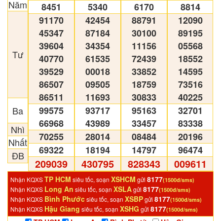
Năm
8451
5340
6170
8814
91170
42454
88791
12090
45347
87184
30100
89195
39604
34354
11156
05568
Tư
40770
61535
72439
18552
39529
00018
33852
14595
86507
09505
18759
73516
86511
11693
30833
40225
Ba
99575
93717
95163
32701
66968
43989
33457
83338
Nhì
70255
28014
08484
20196
Nhất
69322
18194
14797
96474
ĐB
209039
430795
828343
009611
TP HCM
XSHCM
8177
Nhận KQXS
siêu tốc, soạn
gửi
(1500đ/sms)
Long An
XSLA
8177
Nhận KQXS
siêu tốc, soạn
gửi
(1500đ/sms)
Bình Phước
XSBP
8177
Nhận KQXS
siêu tốc, soạn
gửi
(1500đ/sms)
Hậu Giang
XSHG
8177
Nhận KQXS
siêu tốc, soạn
gửi
(1500đ/sms)